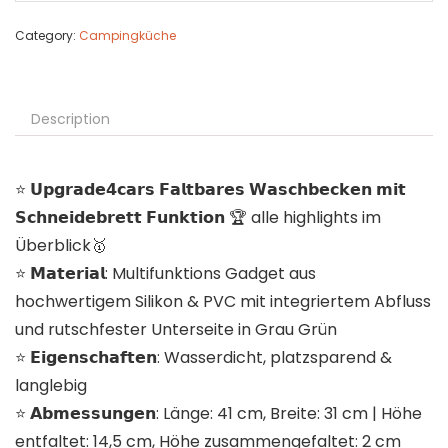
Category:
Campingküche
Description
⭐️ 𝗨𝗽𝗴𝗿𝗮𝗱𝗲𝟰𝗰𝗮𝗿𝘀 𝗙𝗮𝗹𝘁𝗯𝗮𝗿𝗲𝘀 𝗪𝗮𝘀𝗰𝗵𝗯𝗲𝗰𝗸𝗲𝗻 𝗺𝗶𝘁
𝗦𝗰𝗵𝗻𝗲𝗶𝗱𝗲𝗯𝗿𝗲𝘁𝘁 𝗙𝘂𝗻𝗸𝘁𝗶𝗼𝗻 🏆 alle highlights im
Überblick🥇
⭐️ 𝗠𝗮𝘁𝗲𝗿𝗶𝗮𝗹: Multifunktions Gadget aus
hochwertigem Silikon & PVC mit integriertem Abfluss
und rutschfester Unterseite in Grau Grün
⭐️ 𝗘𝗶𝗴𝗲𝗻𝘀𝗰𝗵𝗮𝗳𝘁𝗲𝗻: Wasserdicht, platzsparend &
langlebig
⭐️ 𝗔𝗯𝗺𝗲𝘀𝘀𝘂𝗻𝗴𝗲𝗻: Länge: 41 cm, Breite: 31 cm | Höhe
entfaltet: 14,5 cm, Höhe zusammengefaltet: 2 cm