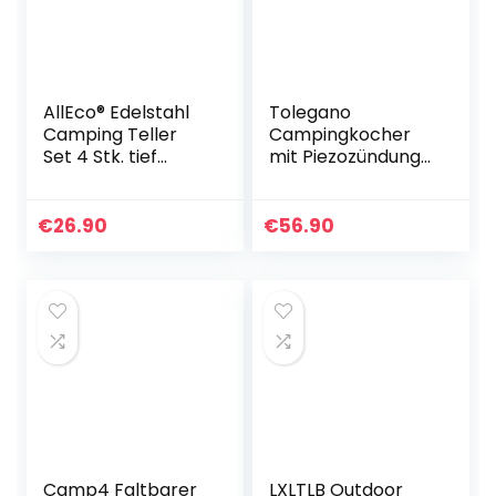
AllEco® Edelstahl
Tolegano
Camping Teller
Campingkocher
Set 4 Stk. tief
mit Piezozündung
22cm Ø Picknick &
inkl. 8 Stück MFS-
Camping Geschirr
1a Gaskartuschen
Set 4 Personen
227g, Gaskocher,
€
26.90
€
56.90
Metall…
Propangaskocher
…
Camp4 Faltbarer
LXLTLB Outdoor