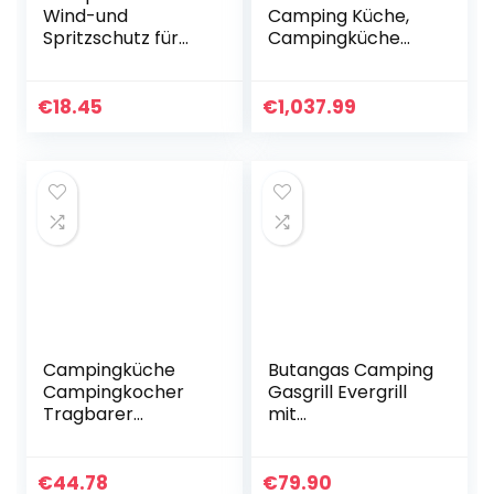
Wind-und
Camping Küche,
Spritzschutz für
Campingküche
Kocher Oder Grill
Küchenbox Faltbar
Aufbauschrank
Camping
€
18.45
€
1,037.99
Aufbewahrungsbo
x Faltschrank
Küche…
Campingküche
Butangas Camping
Campingkocher
Gasgrill Evergrill
Tragbarer
mit
Camping Gasherd
Transportkoffer |
Outdoor
Campinggrill
Winddichte
Gasgrill BBQ
€
44.78
€
79.90