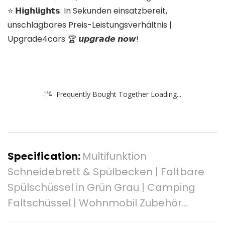
⭐️ 𝗛𝗶𝗴𝗵𝗹𝗶𝗴𝗵𝘁𝘀: In Sekunden einsatzbereit,
unschlagbares Preis-Leistungsverhältnis |
Upgrade4cars 🏆 𝙪𝙥𝙜𝙧𝙖𝙙𝙚 𝙣𝙤𝙬!
Frequently Bought Together Loading...
Specification:
Multifunktion
Schneidebrett & Spülbecken | Faltbare
Spülschüssel in Grün Grau | Camping
Faltschüssel | Wohnmobil Zubehör…