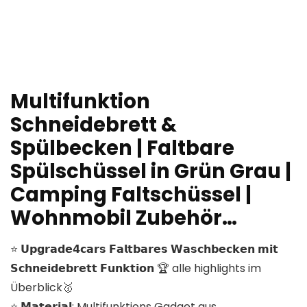
Multifunktion
Schneidebrett &
Spülbecken | Faltbare
Spülschüssel in Grün Grau |
Camping Faltschüssel |
Wohnmobil Zubehör…
⭐️ 𝗨𝗽𝗴𝗿𝗮𝗱𝗲𝟰𝗰𝗮𝗿𝘀 𝗙𝗮𝗹𝘁𝗯𝗮𝗿𝗲𝘀 𝗪𝗮𝘀𝗰𝗵𝗯𝗲𝗰𝗸𝗲𝗻 𝗺𝗶𝘁
𝗦𝗰𝗵𝗻𝗲𝗶𝗱𝗲𝗯𝗿𝗲𝘁𝘁 𝗙𝘂𝗻𝗸𝘁𝗶𝗼𝗻 🏆 alle highlights im
Überblick🥇
⭐️ 𝗠𝗮𝘁𝗲𝗿𝗶𝗮𝗹: Multifunktions Gadget aus